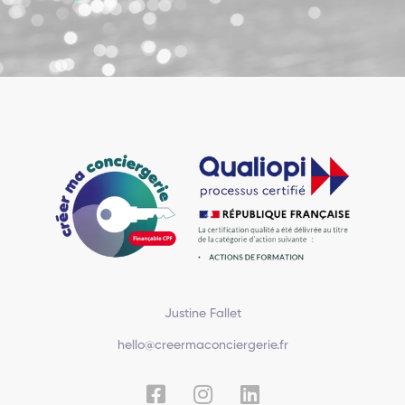
Justine Fallet
hello@creermaconciergerie.fr