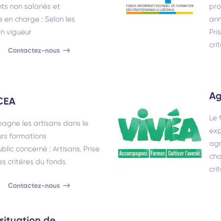
ts non salariés et
pro
 en charge : Selon les
ann
n vigueur
Pri
cri
Contactez-nous
Ag
FCEA
Le 
gne les artisans dans le
exp
rs formations
agr
blic concerné : Artisans. Prise
cha
es critères du fonds
crit
Contactez-nous