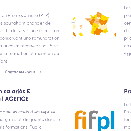
Les
tion Professionnelle (PTP)
pro
és souhaitant changer de
cer
vertir de suivre une formation
d'a
n conservant une rémunération.
pri
alariés en reconversion. Prise
en 
e la formation et maintien du
vig
ions
Contactez-nous
n salariés &
Pr
l AGEFICE
Le 
gne les chefs d'entreprise
Pro
erçants et dirigeants dans le
for
rs formations. Public
mon