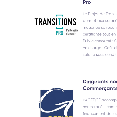
Pro
Le Projet de Transi
permet aux salari
métier ou se recon
certifiante tout e
Public concerné : S
en charge : Coût d
salaire sous condit
Dirigeants no
Commerçants 
L'AGEFICE accompa
non salariés, comm
financement de leu