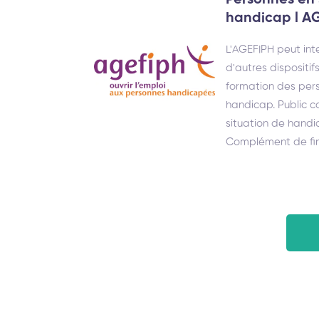
Personnes en 
handicap l A
L'AGEFIPH peut in
d'autres dispositifs
formation des pers
handicap. Public c
situation de handic
Complément de fin