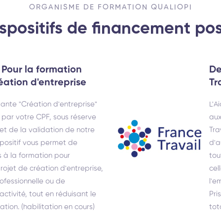
ORGANISME DE FORMATION QUALIOPI
ispositifs de financement pos
l Pour la formation
De
éation d'entreprise
Tr
iante "Création d'entreprise"
L'A
 par votre CPF, sous réserve
aux
é et de la validation de notre
Tra
spositif vous permet de
d'a
s à la formation pour
tou
rojet de création d'entreprise,
cel
ofessionnelle ou de
l'e
tivité, tout en réduisant le
Pri
tion. (habilitation en cours)
tot