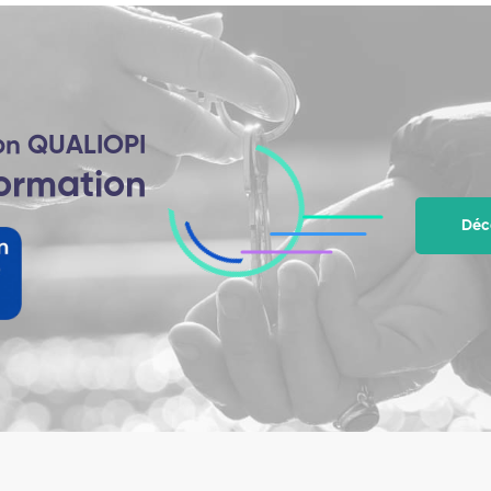
on QUALIOPI
formation
Déco