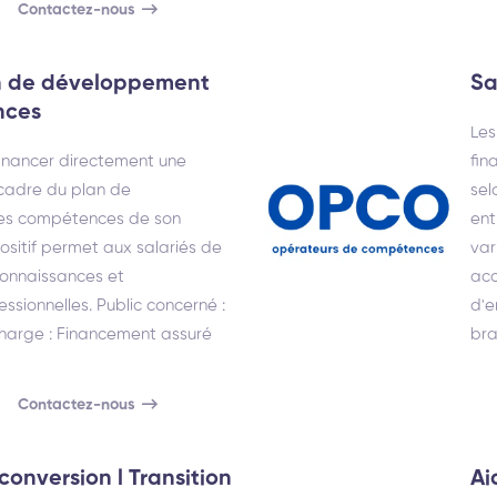
Contactez-nous
an de développement
Sa
nces
Le
financer directement une
fin
 cadre du plan de
sel
s compétences de son
ent
positif permet aux salariés de
var
connaissances et
acc
sionnelles. Public concerné :
d'e
 charge : Financement assuré
bra
Contactez-nous
conversion l Transition
Ai