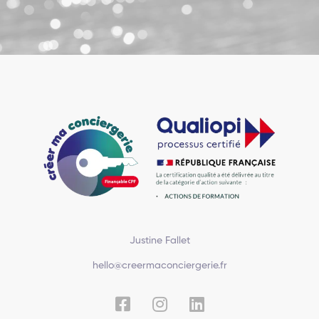
Justine Fallet
hello@creermaconciergerie.fr